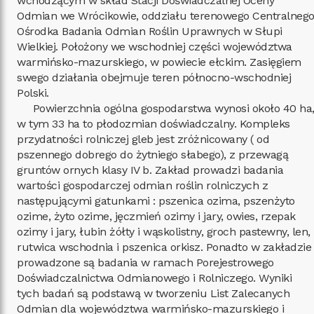
wchodzącym w skład Stacji Doświadczalnej Oceny
Odmian we Wrócikowie, oddziału terenowego Centralneg
Ośrodka Badania Odmian Roślin Uprawnych w Słupi
Wielkiej. Położony we wschodniej części województwa
warmińsko-mazurskiego, w powiecie ełckim. Zasięgiem
swego działania obejmuje teren północno-wschodniej
Polski.
Powierzchnia ogólna gospodarstwa wynosi około 40 ha
w tym 33 ha to płodozmian doświadczalny. Kompleks
przydatności rolniczej gleb jest zróżnicowany ( od
pszennego dobrego do żytniego słabego), z przewagą
gruntów ornych klasy IV b. Zakład prowadzi badania
wartości gospodarczej odmian roślin rolniczych z
następującymi gatunkami : pszenica ozima, pszenżyto
ozime, żyto ozime, jęczmień ozimy i jary, owies, rzepak
ozimy i jary, łubin żółty i wąskolistny, groch pastewny, len,
rutwica wschodnia i pszenica orkisz. Ponadto w zakładzie
prowadzone są badania w ramach Porejestrowego
Doświadczalnictwa Odmianowego i Rolniczego. Wyniki
tych badań są podstawą w tworzeniu List Zalecanych
Odmian dla województwa warmińsko-mazurskiego i