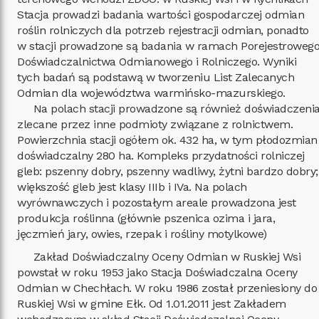
Stacja prowadzi badania wartości gospodarczej odmian
roślin rolniczych dla potrzeb rejestracji odmian, ponadto
w stacji prowadzone są badania w ramach Porejestroweg
Doświadczalnictwa Odmianowego i Rolniczego. Wyniki
tych badań są podstawą w tworzeniu List Zalecanych
Odmian dla województwa warmińsko-mazurskiego.
Na polach stacji prowadzone są również doświadczeni
zlecane przez inne podmioty związane z rolnictwem.
Powierzchnia stacji ogółem ok. 432 ha, w tym płodozmian
doświadczalny 280 ha. Kompleks przydatności rolniczej
gleb: pszenny dobry, pszenny wadliwy, żytni bardzo dobry;
większość gleb jest klasy IIIb i IVa. Na polach
wyrównawczych i pozostałym areale prowadzona jest
produkcja roślinna (głównie pszenica ozima i jara,
jęczmień jary, owies, rzepak i rośliny motylkowe)
Zakład Doświadczalny Oceny Odmian w Ruskiej Wsi
powstał w roku 1953 jako Stacja Doświadczalna Oceny
Odmian w Chechłach. W roku 1986 został przeniesiony do
Ruskiej Wsi w gmine Ełk. Od 1.01.2011 jest Zakładem