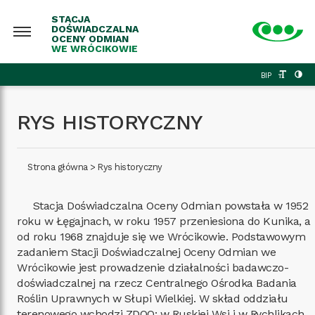
STACJA
DOŚWIADCZALNA
OCENY ODMIAN
WE WRÓCIKOWIE
BIP
RYS HISTORYCZNY
Strona główna
>
Rys historyczny
Stacja Doświadczalna Oceny Odmian powstała w 1952
roku w Łęgajnach, w roku 1957 przeniesiona do Kunika, a
od roku 1968 znajduje się we Wrócikowie. Podstawowym
zadaniem Stacji Doświadczalnej Oceny Odmian we
Wrócikowie jest prowadzenie działalności badawczo-
doświadczalnej na rzecz Centralnego Ośrodka Badania
Roślin Uprawnych w Słupi Wielkiej. W skład oddziału
terenowego wchodzi ZDOO: w Ruskiej Wsi i w Rychlikach